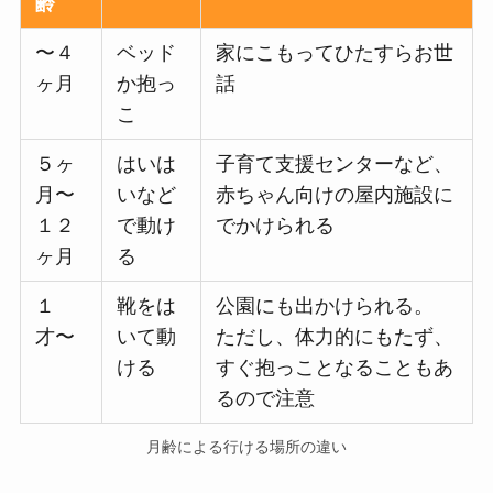
齢
〜４
ベッド
家にこもってひたすらお世
ヶ月
か抱っ
話
こ
５ヶ
はいは
子育て支援センターなど、
月〜
いなど
赤ちゃん向けの屋内施設に
１２
で動け
でかけられる
ヶ月
る
１
靴をは
公園にも出かけられる。
才〜
いて動
ただし、体力的にもたず、
ける
すぐ抱っことなることもあ
るので注意
月齢による行ける場所の違い