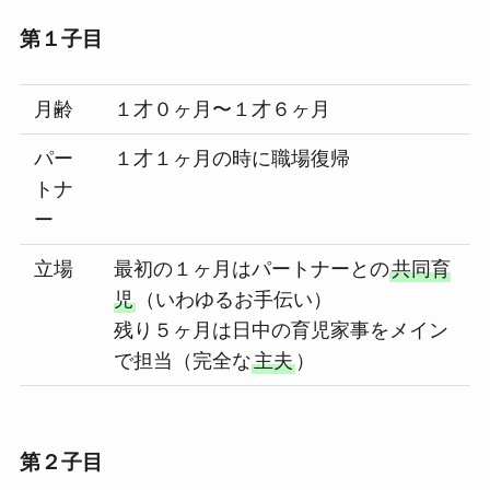
第１子目
月齢
１才０ヶ月〜１才６ヶ月
パー
１才１ヶ月の時に職場復帰
トナ
ー
立場
最初の１ヶ月はパートナーとの
共同育
児
（いわゆるお手伝い）
残り５ヶ月は日中の育児家事をメイン
で担当（完全な
主夫
）
第２子目