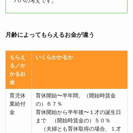
パパの考えです。
月齢によってもらえるお金が違う
もらえ
いくらかかるか
る／か
かるお
金
育児休
育休開始〜半年間、（開始時賃金
業給付
の）６７％
金
育休開始から半年後〜１才の誕生日
まで （開始時賃金の）５０％
（夫婦とも育休取得の場合、１才