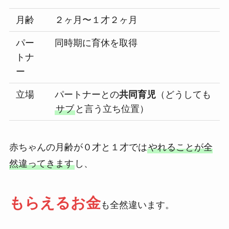
月齢
２ヶ月〜１才２ヶ月
パー
同時期に育休を取得
トナ
ー
立場
パートナーとの
共同育児
（どうしても
サブ
と言う立ち位置）
赤ちゃんの月齢が０才と１才では
やれることが全
然違ってきます
し、
もらえるお金
も全然違います。