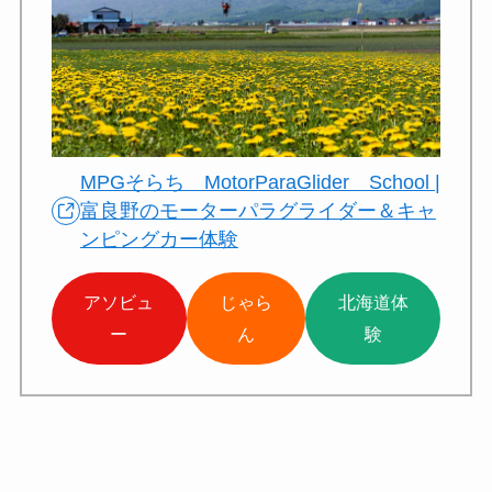
MPGそらち MotorParaGlider School |
富良野のモーターパラグライダー＆キャ
ンピングカー体験
アソビュ
じゃら
北海道体
ー
ん
験