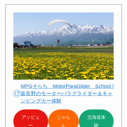
MPGそらち MotorParaGlider School |
富良野のモーターパラグライダー＆キャ
ンピングカー体験
アソビュ
じゃら
北海道体
ー
ん
験